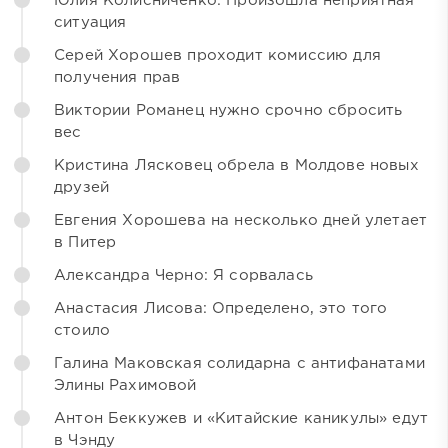
Юлия Колисниченко: Произошла неприятная
ситуация
Серей Хорошев проходит комиссию для
получения прав
Виктории Романец нужно срочно сбросить
вес
Кристина Лясковец обрела в Молдове новых
друзей
Евгения Хорошева на несколько дней улетает
в Питер
Александра Черно: Я сорвалась
Анастасия Лисова: Определено, это того
стоило
Галина Маковская солидарна с антифанатами
Элины Рахимовой
Антон Беккужев и «Китайские каникулы» едут
в Чэнду