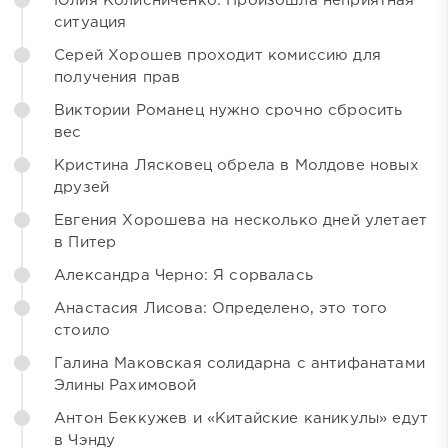
Юлия Колисниченко: Произошла неприятная
ситуация
Серей Хорошев проходит комиссию для
получения прав
Виктории Романец нужно срочно сбросить
вес
Кристина Лясковец обрела в Молдове новых
друзей
Евгения Хорошева на несколько дней улетает
в Питер
Александра Черно: Я сорвалась
Анастасия Лисова: Определено, это того
стоило
Галина Маковская солидарна с антифанатами
Элины Рахимовой
Антон Беккужев и «Китайские каникулы» едут
в Чэнду