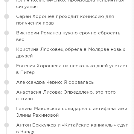
Юлия Колисниченко: Произошла неприятная
ситуация
Серей Хорошев проходит комиссию для
получения прав
Виктории Романец нужно срочно сбросить
вес
Кристина Лясковец обрела в Молдове новых
друзей
Евгения Хорошева на несколько дней улетает
в Питер
Александра Черно: Я сорвалась
Анастасия Лисова: Определено, это того
стоило
Галина Маковская солидарна с антифанатами
Элины Рахимовой
Антон Беккужев и «Китайские каникулы» едут
в Чэнду