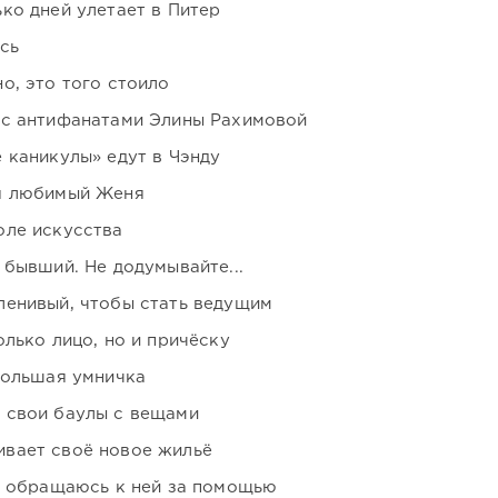
ко дней улетает в Питер
сь
о, это того стоило
 с антифанатами Элины Рахимовой
 каникулы» едут в Чэнду
я любимый Женя
оле искусства
 бывший. Не додумывайте...
ленивый, чтобы стать ведущим
лько лицо, но и причёску
большая умничка
 свои баулы с вещами
вает своё новое жильё
я обращаюсь к ней за помощью