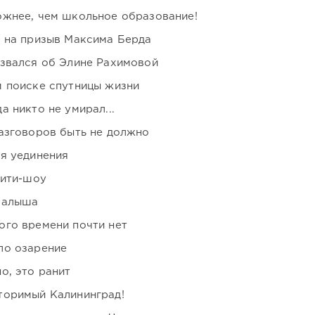
ожнее, чем школьное образование!
ь на призыв Максима Берда
озвался об Элине Рахимовой
м поиске спутницы жизни
 никто не умирал...
азговоров быть не должно
я уединения
лити-шоу
малыша
ого времени почти нет
ло озарение
о, это ранит
торимый Калининград!