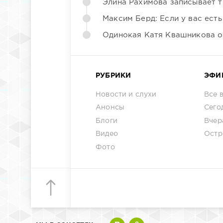
Элина Рахимова записывает т
Максим Берд: Если у вас есть
Одинокая Катя Квашникова о
РУБРИКИ
ЭФИ
Новости и слухи
Все 
Анонсы
Сего
Блоги
Вчер
Видео
Остр
Фото