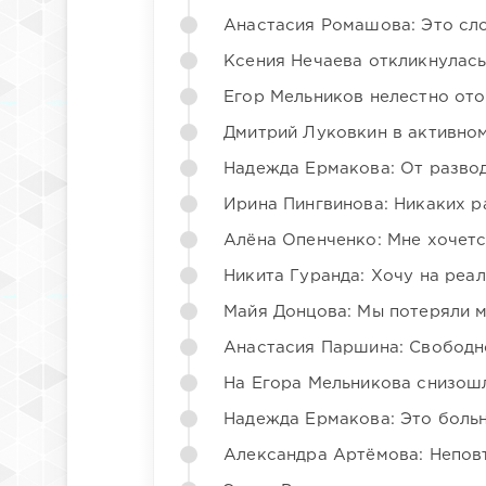
Анастасия Ромашова: Это сл
Ксения Нечаева откликнулас
Егор Мельников нелестно от
Дмитрий Луковкин в активно
Надежда Ермакова: От развода
Ирина Пингвинова: Никаких р
Алёна Опенченко: Мне хочетс
Никита Гуранда: Хочу на реа
Майя Донцова: Мы потеряли 
Анастасия Паршина: Свободн
На Егора Мельникова снизош
Надежда Ермакова: Это больн
Александра Артёмова: Непов