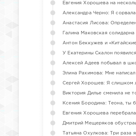
Евгения Хорошева на несколь
Александра Черно: Я сорвала
Анастасия Лисова: Определен
Галина Маковская солидарна
Антон Беккужев и «Китайские
У Екатерины Скалон появилс
Алексей Адеев побывал в шк
Элина Рахимова: Мне написал
Сергей Хорошев: Я слишком 
Виктория Дилье сменила не то
Ксения Бородина: Теона, ты 
Евгения Хорошева перебрала
Дмитрий Мещеряков обустраи
Татьяна Охулкова: Три раза 