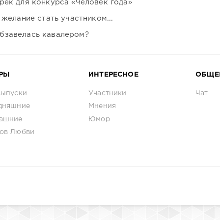
рек для конкурса «Человек года»
 желание стать участником...
бзавелась кавалером?
РЫ
ИНТЕРЕСНОЕ
ОБЩЕ
выпуски
Участники
Чат
дняшние
Мнения
ашние
Юмор
ов Любви