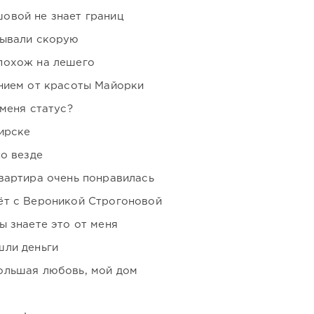
овой не знает границ
зывали скорую
похож на лешего
нием от красоты Майорки
 меня статус?
ирске
но везде
вартира очень понравилась
ёт с Вероникой Строгоновой
ы знаете это от меня
шли деньги
ольшая любовь, мой дом