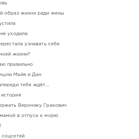
овь
ой образ жизни ради жены
устила
 не уходила
перестала узнавать себя
 моей жизни?
аю правильно
ишли Майя и Дан
переди тебя ждёт...
 история
держать Веронику Гракович
мамой в отпуск к морю
!
 соцсетей