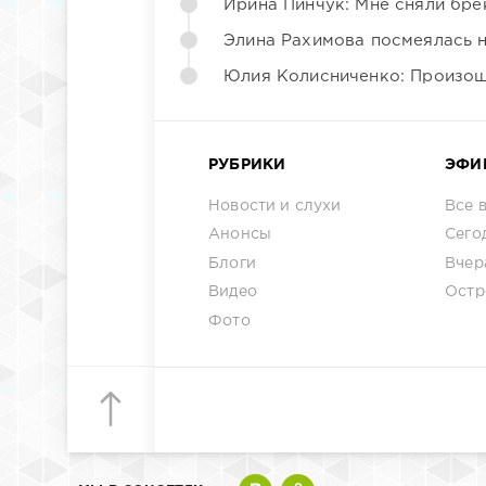
Ирина Пинчук: Мне сняли бре
Элина Рахимова посмеялась 
Юлия Колисниченко: Произош
РУБРИКИ
ЭФИ
Новости и слухи
Все 
Анонсы
Сего
Блоги
Вчер
Видео
Остр
Фото