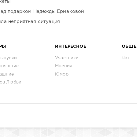
кеты!
над подарком Надежды Ермаковой
ла неприятная ситуация
РЫ
ИНТЕРЕСНОЕ
ОБЩЕ
выпуски
Участники
Чат
дняшние
Мнения
ашние
Юмор
ов Любви