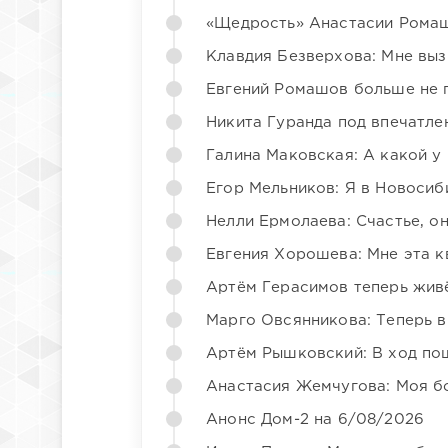
«Щедрость» Анастасии Ромаш
Клавдия Безверхова: Мне вы
Евгений Ромашов больше не 
Никита Гуранда под впечатле
Галина Маковская: А какой у
Егор Мельников: Я в Новосиб
Нелли Ермолаева: Счастье, о
Евгения Хорошева: Мне эта к
Артём Герасимов теперь жив
Марго Овсянникова: Теперь в
Артём Рышковский: В ход по
Анастасия Жемчугова: Моя б
Анонс Дом-2 на 6/08/2026