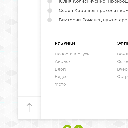
Юлия Колисниченко: Произош
Серей Хорошев проходит ком
Виктории Романец нужно сро
РУБРИКИ
ЭФИ
Новости и слухи
Все 
Анонсы
Сего
Блоги
Вчер
Видео
Остр
Фото