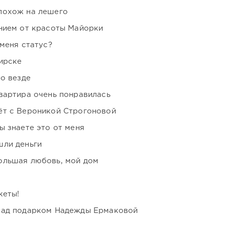
похож на лешего
нием от красоты Майорки
 меня статус?
ирске
но везде
вартира очень понравилась
ёт с Вероникой Строгоновой
ы знаете это от меня
шли деньги
ольшая любовь, мой дом
кеты!
над подарком Надежды Ермаковой