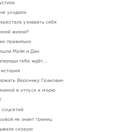
устила
 не уходила
перестала узнавать себя
 моей жизни?
аю правильно
ишли Майя и Дан
переди тебя ждёт...
 история
держать Веронику Гракович
мамой в отпуск к морю
!
 соцсетей
овой не знает границ
зывали скорую