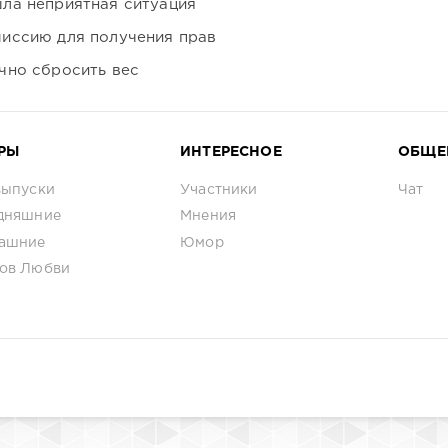
ла неприятная ситуация
иссию для получения прав
чно сбросить вес
РЫ
ИНТЕРЕСНОЕ
ОБЩЕ
выпуски
Участники
Чат
дняшние
Мнения
ашние
Юмор
ов Любви