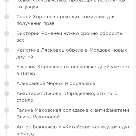
Юлия Колисниченко: Произошла неприятная
ситуация
Серей Хорошев проходит комиссию для
получения прав
Виктории Романец нужно срочно сбросить
вес
Кристина Лясковец обрела в Молдове новых
друзей
Евгения Хорошева на несколько дней улетает
в Питер
Александра Черно: Я сорвалась
Анастасия Лисова: Определено, это того
стоило
Галина Маковская солидарна с антифанатами
Элины Рахимовой
Антон Беккужев и «Китайские каникулы» едут
в Чэнду