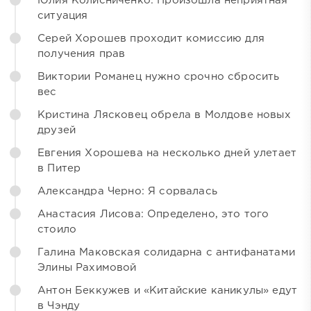
Юлия Колисниченко: Произошла неприятная
ситуация
Серей Хорошев проходит комиссию для
получения прав
Виктории Романец нужно срочно сбросить
вес
Кристина Лясковец обрела в Молдове новых
друзей
Евгения Хорошева на несколько дней улетает
в Питер
Александра Черно: Я сорвалась
Анастасия Лисова: Определено, это того
стоило
Галина Маковская солидарна с антифанатами
Элины Рахимовой
Антон Беккужев и «Китайские каникулы» едут
в Чэнду