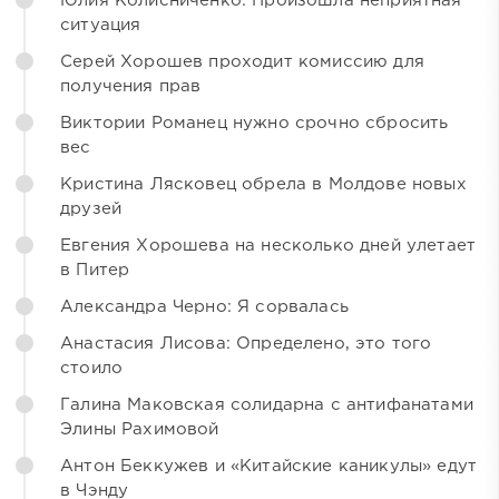
Юлия Колисниченко: Произошла неприятная
ситуация
Серей Хорошев проходит комиссию для
получения прав
Виктории Романец нужно срочно сбросить
вес
Кристина Лясковец обрела в Молдове новых
друзей
Евгения Хорошева на несколько дней улетает
в Питер
Александра Черно: Я сорвалась
Анастасия Лисова: Определено, это того
стоило
Галина Маковская солидарна с антифанатами
Элины Рахимовой
Антон Беккужев и «Китайские каникулы» едут
в Чэнду