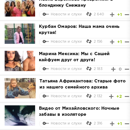
блондинку Снежану
2 640
+1
Новости и слухи
Курбан Омаров: Наша мама очень
крутая!
2 156
+1
Новости и слухи
Марина Мексика: Мы с Сашей
кайфуем друг от друга!
2 183
0
Новости и слухи
Татьяна Африкантова: Старые фото
из нашего семейного архива
2 132
+2
Новости и слухи
Видео от Михайловского: Ночные
забавы в изоляторе
2 316
+1
Новости и слухи