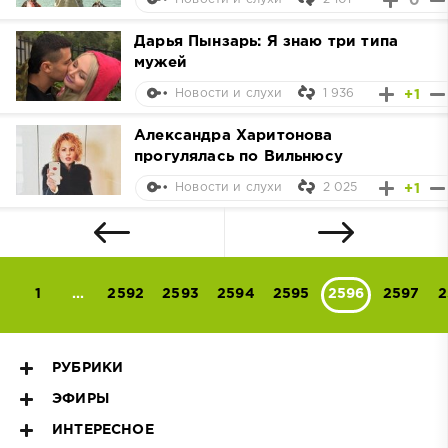
0
Дарья Пынзарь: Я знаю три типа
мужей
1 936
+1
Новости и слухи
Александра Харитонова
прогулялась по Вильнюсу
2 025
+1
Новости и слухи
1
...
2592
2593
2594
2595
2596
2597
2
РУБРИКИ
ЭФИРЫ
ИНТЕРЕСНОЕ