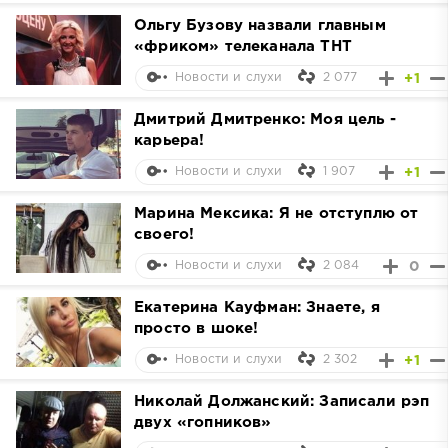
Ольгу Бузову назвали главным
«фриком» телеканала ТНТ
2 077
+1
Новости и слухи
Дмитрий Дмитренко: Моя цель -
карьера!
1 907
+1
Новости и слухи
Марина Мексика: Я не отступлю от
своего!
2 084
0
Новости и слухи
Екатерина Кауфман: Знаете, я
просто в шоке!
2 302
+1
Новости и слухи
Николай Должанский: Записали рэп
двух «гопников»