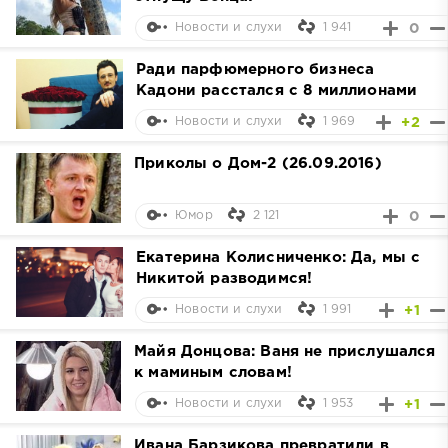
1 941
0
Новости и слухи
Ради парфюмерного бизнеса
Кадони расстался с 8 миллионами
1 969
+2
Новости и слухи
Приколы о Дом-2 (26.09.2016)
2 121
0
Юмор
Екатерина Колисниченко: Да, мы с
Никитой разводимся!
1 991
+1
Новости и слухи
Майя Донцова: Ваня не прислушался
к маминым словам!
1 953
+1
Новости и слухи
Ивана Барзикова превратили в