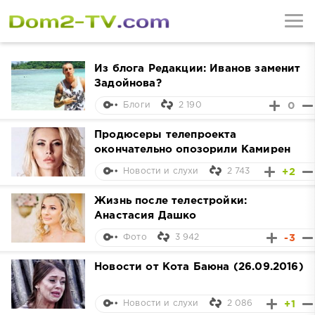
Из блога Редакции: Иванов заменит
Задойнова?
2 190
0
Блоги
Продюсеры телепроекта
окончательно опозорили Камирен
2 743
+2
Новости и слухи
Жизнь после телестройки:
Анастасия Дашко
3 942
-3
Фото
Новости от Кота Баюна (26.09.2016)
2 086
+1
Новости и слухи