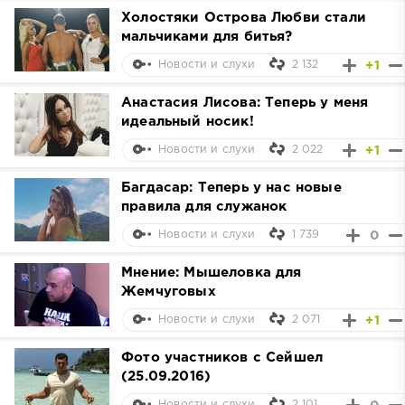
Холостяки Острова Любви стали
мальчиками для битья?
2 132
+1
Новости и слухи
Анастасия Лисова: Теперь у меня
идеальный носик!
2 022
+1
Новости и слухи
Багдасар: Теперь у нас новые
правила для служанок
1 739
0
Новости и слухи
Мнение: Мышеловка для
Жемчуговых
2 071
+1
Новости и слухи
Фото участников с Сейшел
(25.09.2016)
2 101
Новости и слухи