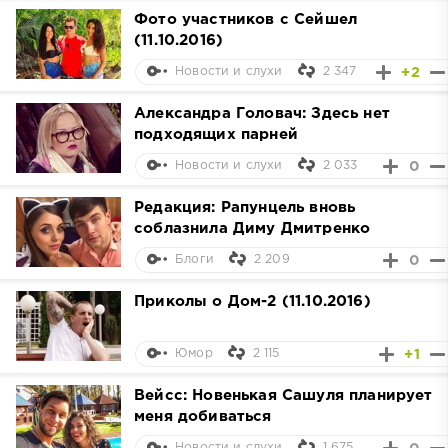
Фото участников с Сейшел
(11.10.2016)
2 347
+2
Новости и слухи
Александра Головач: Здесь нет
подходящих парней
2 033
0
Новости и слухи
Редакция: Рапунцель вновь
соблазнила Диму Дмитренко
2 209
0
Блоги
Приколы о Дом-2 (11.10.2016)
2 115
+1
Юмор
Вейсс: Новенькая Сашуля планирует
меня добиваться
1 675
Новости и слухи