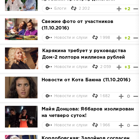
2 202
+2
Блоги
Свежие фото от участников
(11.10.2016)
1 998
+2
Новости и слухи
Карякина требует у руководства
Дом-2 полтора миллиона рублей
2 059
+3
Новости и слухи
Новости от Кота Баюна (11.10.2016)
1 682
0
Новости и слухи
Майя Донцова: Яббаров изолирован
на четверо суток!
1 966
0
Новости и слухи
Кордобовская: Задойнов согласен