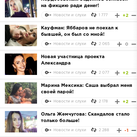
на фикцию ради денег!
1 777
+2
Новости и слухи
Кауфман: Яббаров не поехал к
бывшей, он был со мной!
2 065
0
Новости и слухи
Новая участница проекта
Александра
2 077
+2
Новости и слухи
Марина Мексика: Саша выбрал меня
своей парой!
2 178
+2
Новости и слухи
Ольга Жемчугова: Скандалов стало
только больше!
2 288
-1
Новости и слухи