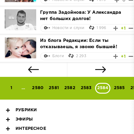
0
Группа Задойнова: У Александра
нет больших долгов!
1 996
+1
Новости и слухи
Из блога Редакции: Если ты
отказываешь, я звоню бывшей!
2 293
+1
Блоги
1
...
2580
2581
2582
2583
2584
2585
2
РУБРИКИ
ЭФИРЫ
ИНТЕРЕСНОЕ