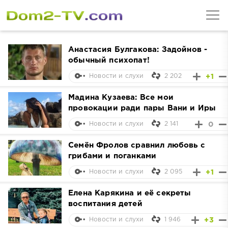
Анастасия Булгакова: Задойнов -
обычный психопат!
2 202
+1
Новости и слухи
Мадина Кузаева: Все мои
провокации ради пары Вани и Иры
2 141
0
Новости и слухи
Семён Фролов сравнил любовь с
грибами и поганками
2 095
+1
Новости и слухи
Елена Карякина и её секреты
воспитания детей
1 946
+3
Новости и слухи