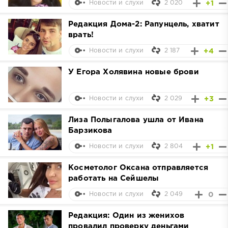
2 020
+1
Новости и слухи
Редакция Дома-2: Рапунцель, хватит
врать!
2 187
+4
Новости и слухи
У Егора Холявина новые брови
2 029
+3
Новости и слухи
Лиза Полыгалова ушла от Ивана
Барзикова
2 804
+1
Новости и слухи
Косметолог Оксана отправляется
работать на Сейшелы
2 049
0
Новости и слухи
Редакция: Один из женихов
провалил проверку деньгами