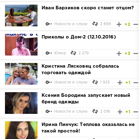
Иван Барзиков скоро станет отцом?
2 899
+2
Новости и слухи
Приколы о Дом-2 (12.10.2016)
2 279
+3
Юмор
Кристина Лясковец собралась
торговать одеждой
1 923
+1
Новости и слухи
Ксения Бородина запускает новый
бренд одежды
2 016
+1
Новости и слухи
Ирина Пинчук: Теплова оказалась не
такой простой!