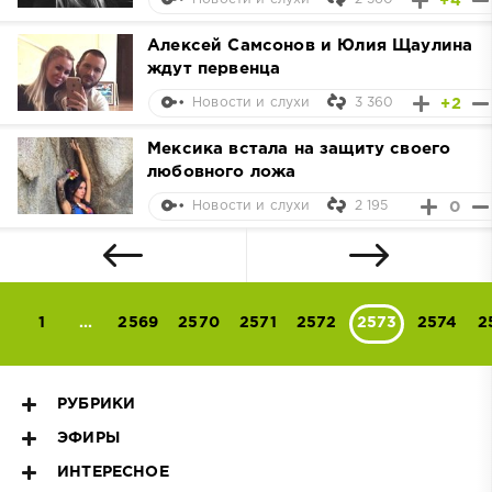
+4
Алексей Самсонов и Юлия Щаулина
ждут первенца
3 360
+2
Новости и слухи
Мексика встала на защиту своего
любовного ложа
2 195
0
Новости и слухи
1
...
2569
2570
2571
2572
2573
2574
2
РУБРИКИ
ЭФИРЫ
ИНТЕРЕСНОЕ