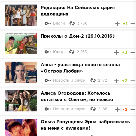
Редакция: На Сейшелах царит
дедовщина
3 736
+1
Блоги
Приколы о Дом-2 (26.10.2016)
2 263
+3
Юмор
Анна - участница нового сезона
«Остров Любви»
2 172
+2
Новости и слухи
Алиса Огородова: Хотелось
остаться с Олегом, но нельзя
2 188
-2
Новости и слухи
Ольга Рапунцель: Эрна набросилась
на меня с кулаками!