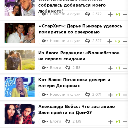
собралась добиваться моего
любимого!
2 372
+1
Новости и слухи
«СтарХит»: Дарье Пынзарь удалось
помириться со свекровью
2 527
+3
Новости и слухи
Из блога Редакции: «Волшебство»
на первом свидании
2 118
+1
Блоги
Кот Баюн: Потасовка дочери и
матери Донцовых
2 071
+1
Новости и слухи
Александр Вейсс: Что заставило
Элен прийти на Дом-2?
2 139
+1
Блоги