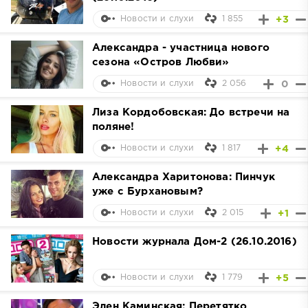
1 855
+3
Новости и слухи
Александра - участница нового
сезона «Остров Любви»
2 056
0
Новости и слухи
Лиза Кордобовская: До встречи на
поляне!
1 817
+4
Новости и слухи
Александра Харитонова: Пинчук
уже с Бурхановым?
2 015
+1
Новости и слухи
Новости журнала Дом-2 (26.10.2016)
1 779
+5
Новости и слухи
Элен Каминская: Перетятко