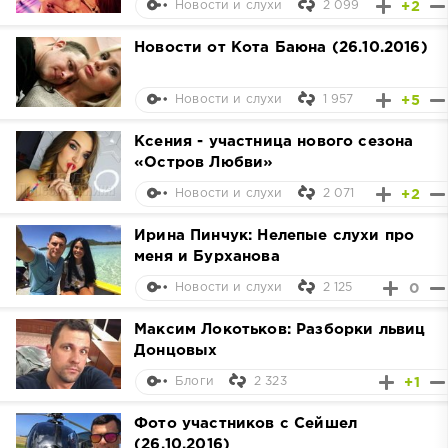
2 099
+2
Новости и слухи
Новости от Кота Баюна (26.10.2016)
1 957
+5
Новости и слухи
Ксения - участница нового сезона
«Остров Любви»
2 071
+2
Новости и слухи
Ирина Пинчук: Нелепые слухи про
меня и Бурханова
2 125
0
Новости и слухи
Максим Локотьков: Разборки львиц
Донцовых
2 323
+1
Блоги
Фото участников с Сейшел
(26.10.2016)