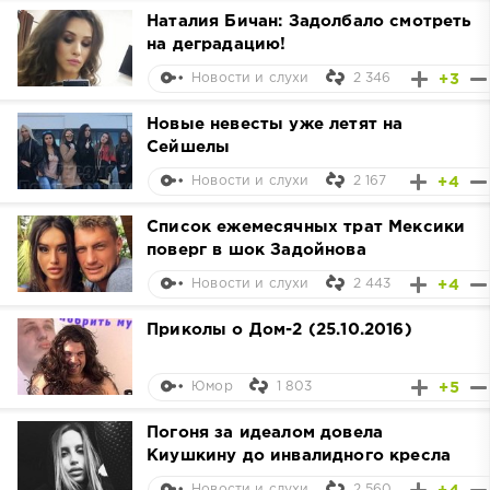
Наталия Бичан: Задолбало смотреть
на деградацию!
2 346
+3
Новости и слухи
Новые невесты уже летят на
Сейшелы
2 167
+4
Новости и слухи
Список ежемесячных трат Мексики
поверг в шок Задойнова
2 443
+4
Новости и слухи
Приколы о Дом-2 (25.10.2016)
1 803
+5
Юмор
Погоня за идеалом довела
Киушкину до инвалидного кресла
2 560
Новости и слухи