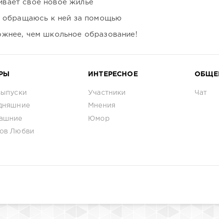
вает своё новое жильё
я обращаюсь к ней за помощью
ожнее, чем школьное образование!
РЫ
ИНТЕРЕСНОЕ
ОБЩЕ
выпуски
Участники
Чат
дняшние
Мнения
ашние
Юмор
ов Любви