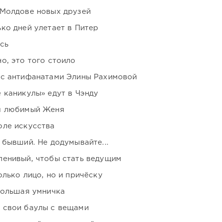
 Молдове новых друзей
ко дней улетает в Питер
сь
о, это того стоило
 с антифанатами Элины Рахимовой
 каникулы» едут в Чэнду
я любимый Женя
оле искусства
 бывший. Не додумывайте...
ленивый, чтобы стать ведущим
лько лицо, но и причёску
большая умничка
 свои баулы с вещами