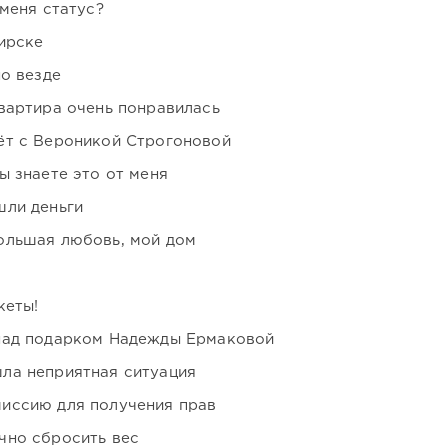
 меня статус?
ирске
но везде
вартира очень понравилась
ёт с Вероникой Строгоновой
ы знаете это от меня
шли деньги
ольшая любовь, мой дом
кеты!
над подарком Надежды Ермаковой
ла неприятная ситуация
иссию для получения прав
чно сбросить вес