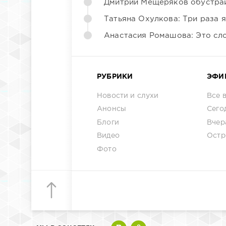
Дмитрий Мещеряков обустраи
Татьяна Охулкова: Три раза 
Анастасия Ромашова: Это сл
РУБРИКИ
ЭФИ
Новости и слухи
Все 
Анонсы
Сего
Блоги
Вчер
Видео
Остр
Фото