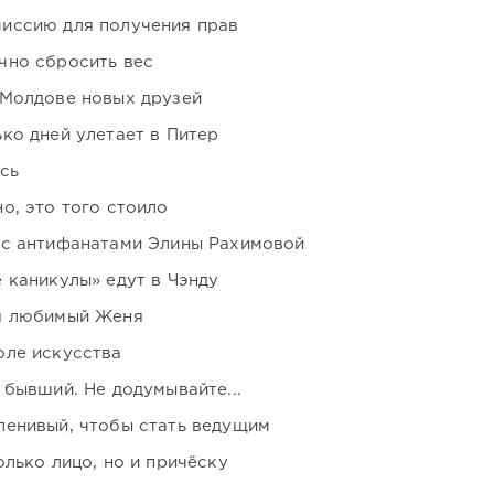
иссию для получения прав
чно сбросить вес
 Молдове новых друзей
ко дней улетает в Питер
сь
о, это того стоило
 с антифанатами Элины Рахимовой
 каникулы» едут в Чэнду
я любимый Женя
оле искусства
 бывший. Не додумывайте...
ленивый, чтобы стать ведущим
лько лицо, но и причёску