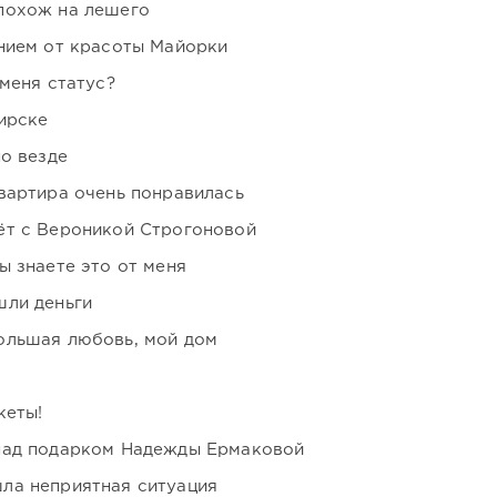
похож на лешего
нием от красоты Майорки
 меня статус?
ирске
но везде
вартира очень понравилась
ёт с Вероникой Строгоновой
ы знаете это от меня
шли деньги
ольшая любовь, мой дом
кеты!
над подарком Надежды Ермаковой
ла неприятная ситуация