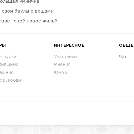
большая умничка
 свои баулы с вещами
вает своё новое жильё
РЫ
ИНТЕРЕСНОЕ
ОБЩЕ
выпуски
Участники
Чат
дняшние
Мнения
ашние
Юмор
ов Любви