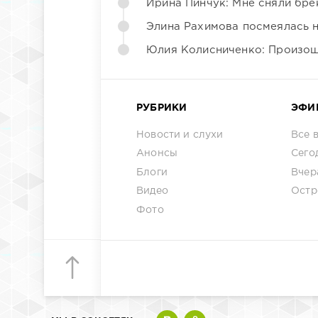
Ирина Пинчук: Мне сняли бре
Элина Рахимова посмеялась 
Юлия Колисниченко: Произош
РУБРИКИ
ЭФИ
Новости и слухи
Все 
Анонсы
Сего
Блоги
Вчер
Видео
Остр
Фото