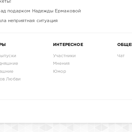
кеты!
над подарком Надежды Ермаковой
ла неприятная ситуация
РЫ
ИНТЕРЕСНОЕ
ОБЩЕ
выпуски
Участники
Чат
дняшние
Мнения
ашние
Юмор
ов Любви