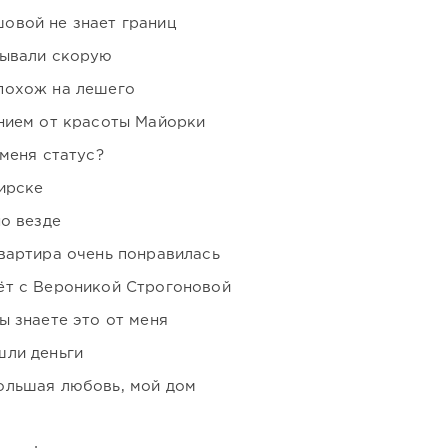
овой не знает границ
зывали скорую
похож на лешего
нием от красоты Майорки
 меня статус?
ирске
но везде
вартира очень понравилась
ёт с Вероникой Строгоновой
ы знаете это от меня
шли деньги
ольшая любовь, мой дом