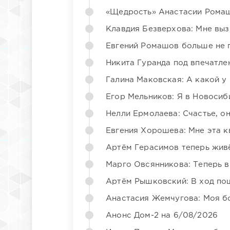
«Щедрость» Анастасии Ромаш
Клавдия Безверхова: Мне вы
Евгений Ромашов больше не 
Никита Гуранда под впечатле
Галина Маковская: А какой у
Егор Мельников: Я в Новосиб
Нелли Ермолаева: Счастье, о
Евгения Хорошева: Мне эта к
Артём Герасимов теперь жив
Марго Овсянникова: Теперь в
Артём Рышковский: В ход по
Анастасия Жемчугова: Моя б
Анонс Дом-2 на 6/08/2026