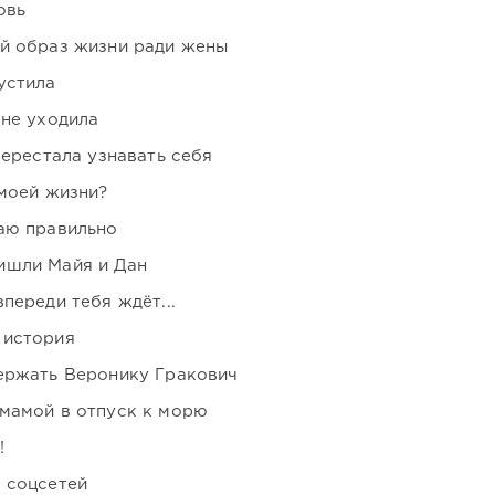
овь
ой образ жизни ради жены
устила
 не уходила
перестала узнавать себя
 моей жизни?
аю правильно
ишли Майя и Дан
переди тебя ждёт...
 история
держать Веронику Гракович
мамой в отпуск к морю
!
 соцсетей