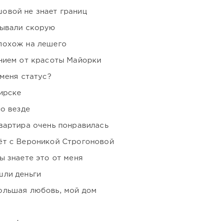
овой не знает границ
зывали скорую
похож на лешего
нием от красоты Майорки
 меня статус?
ирске
но везде
вартира очень понравилась
ёт с Вероникой Строгоновой
ы знаете это от меня
шли деньги
ольшая любовь, мой дом