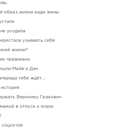
овь
ой образ жизни ради жены
устила
 не уходила
перестала узнавать себя
 моей жизни?
аю правильно
ишли Майя и Дан
переди тебя ждёт...
 история
держать Веронику Гракович
мамой в отпуск к морю
!
 соцсетей