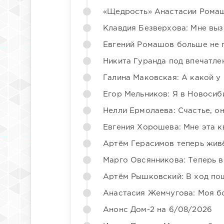
«Щедрость» Анастасии Ромаш
Клавдия Безверхова: Мне вы
Евгений Ромашов больше не 
Никита Гуранда под впечатле
Галина Маковская: А какой у
Егор Мельников: Я в Новосиб
Нелли Ермолаева: Счастье, о
Евгения Хорошева: Мне эта к
Артём Герасимов теперь жив
Марго Овсянникова: Теперь в
Артём Рышковский: В ход по
Анастасия Жемчугова: Моя б
Анонс Дом-2 на 6/08/2026