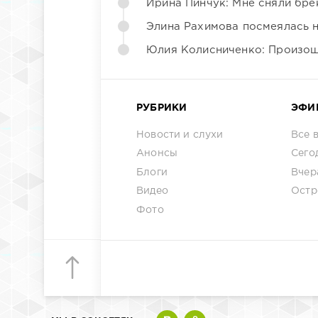
Ирина Пинчук: Мне сняли бре
Элина Рахимова посмеялась 
Юлия Колисниченко: Произош
РУБРИКИ
ЭФИ
Новости и слухи
Все 
Анонсы
Сего
Блоги
Вчер
Видео
Остр
Фото