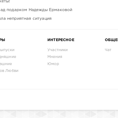
кеты!
над подарком Надежды Ермаковой
ла неприятная ситуация
РЫ
ИНТЕРЕСНОЕ
ОБЩЕ
выпуски
Участники
Чат
дняшние
Мнения
ашние
Юмор
ов Любви