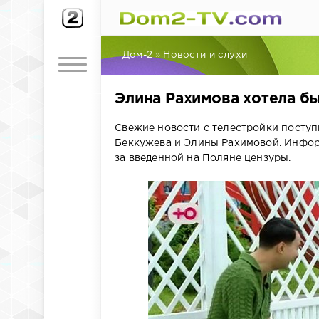
Дом-2
»
Новости и слухи
Элина Рахимова хотела б
Свежие новости с телестройки поступ
Беккужева и Элины Рахимовой. Инфор
за введенной на Поляне цензуры.