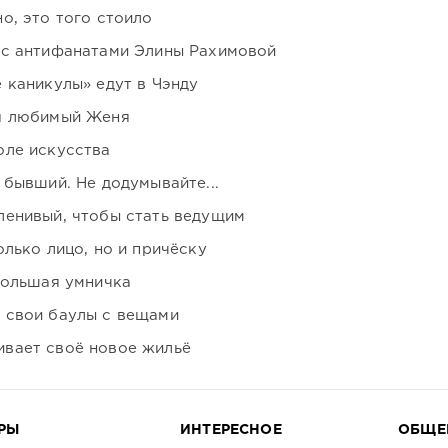
о, это того стоило
 с антифанатами Элины Рахимовой
 каникулы» едут в Чэнду
я любимый Женя
оле искусства
 бывший. Не додумывайте...
ленивый, чтобы стать ведущим
лько лицо, но и причёску
большая умничка
 свои баулы с вещами
вает своё новое жильё
РЫ
ИНТЕРЕСНОЕ
ОБЩЕ