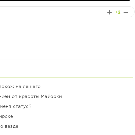
+2
похож на лешего
нием от красоты Майорки
 меня статус?
ирске
но везде