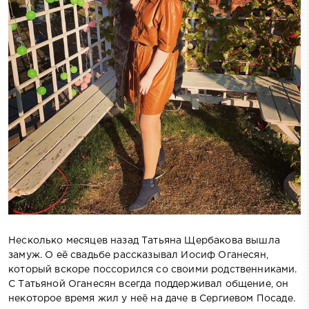
Несколько месяцев назад Татьяна Щербакова вышла
замуж. О её свадьбе рассказывал Иосиф Оганесян,
который вскоре поссорился со своими родственниками.
С Татьяной Оганесян всегда поддерживал общение, он
некоторое время жил у неё на даче в Сергиевом Посаде.