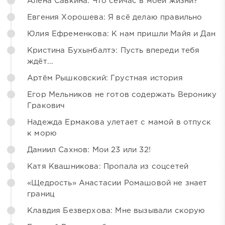
Алёна Савкина: Что сейчас в моей жизни?
Евгения Хорошева: Я всё делаю правильно
Юлия Ефременкова: К нам пришли Майя и Дан
Кристина Бухынбалтэ: Пусть впереди тебя
ждёт...
Артём Рышковский: Грустная история
Егор Мельников не готов содержать Веронику
Гракович
Надежда Ермакова улетает с мамой в отпуск
к морю
Даниил Сахнов: Мои 23 или 32!
Катя Квашникова: Пропала из соцсетей
«Щедрость» Анастасии Ромашовой не знает
границ
Клавдия Безверхова: Мне вызывали скорую