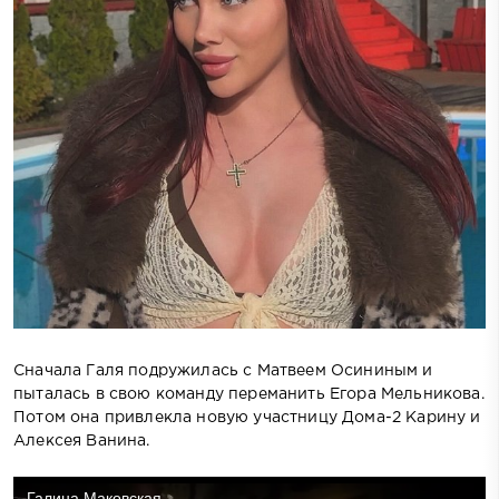
Сначала Галя подружилась с Матвеем Осининым и
пыталась в свою команду переманить Егора Мельникова.
Потом она привлекла новую участницу Дома-2 Карину и
Алексея Ванина.