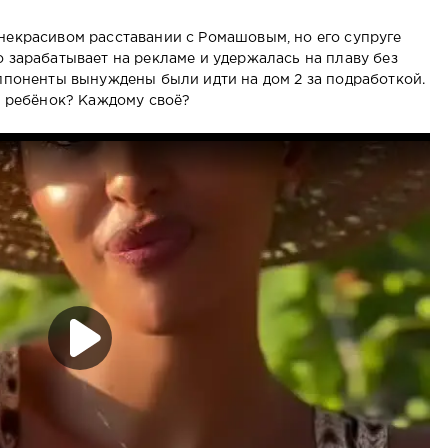
некрасивом расставании с Ромашовым, но его супруге
 зарабатывает на рекламе и удержалась на плаву без
оппоненты вынуждены были идти на дом 2 за подработкой.
т ребёнок? Каждому своё?