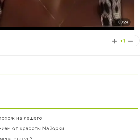
+1
похож на лешего
нием от красоты Майорки
 меня статус?