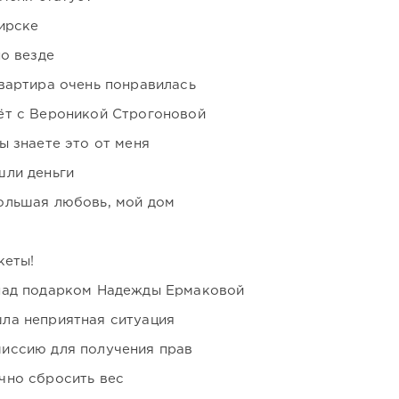
ирске
но везде
вартира очень понравилась
ёт с Вероникой Строгоновой
ы знаете это от меня
шли деньги
ольшая любовь, мой дом
кеты!
над подарком Надежды Ермаковой
ла неприятная ситуация
иссию для получения прав
чно сбросить вес