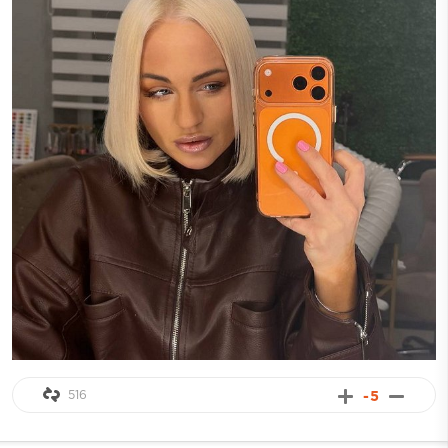
516
-5