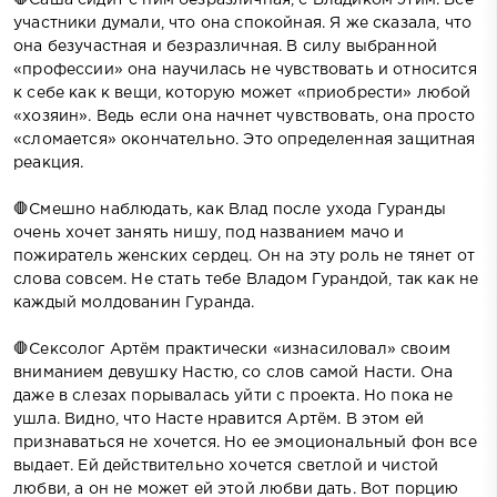
участники думали, что она спокойная. Я же сказала, что
она безучастная и безразличная. В силу выбранной
«профессии» она научилась не чувствовать и относится
к себе как к вещи, которую может «приобрести» любой
«хозяин». Ведь если она начнет чувствовать, она просто
«сломается» окончательно. Это определенная защитная
реакция.
🛑Смешно наблюдать, как Влад после ухода Гуранды
очень хочет занять нишу, под названием мачо и
пожиратель женских сердец. Он на эту роль не тянет от
слова совсем. Не стать тебе Владом Гурандой, так как не
каждый молдованин Гуранда.
🛑Сексолог Артём практически «изнасиловал» своим
вниманием девушку Настю, со слов самой Насти. Она
даже в слезах порывалась уйти с проекта. Но пока не
ушла. Видно, что Насте нравится Артём. В этом ей
признаваться не хочется. Но ее эмоциональный фон все
выдает. Ей действительно хочется светлой и чистой
любви, а он не может ей этой любви дать. Вот порцию