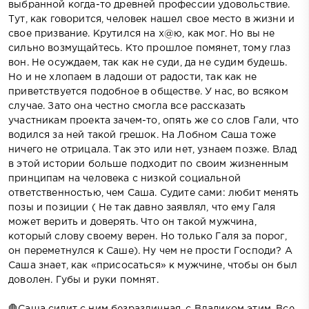
выбранной когда-то древней профессии удовольствие.
Тут, как говорится, человек нашел свое место в жизни и
свое призвание. Крутился на х@ю, как мог. Но вы не
сильно возмущайтесь. Кто прошлое помянет, тому глаз
вон. Не осуждаем, так как не суди, да не судим будешь.
Но и не хлопаем в ладоши от радости, так как не
приветствуется подобное в обществе. У нас, во всяком
случае. Зато она честно смогла все рассказать
участникам проекта зачем-то, опять же со слов Гали, что
водился за ней такой грешок. На Лобном Саша тоже
ничего не отрицала. Так это или нет, узнаем позже. Влад
в этой истории больше подходит по своим жизненным
принципам на человека с низкой социальной
ответственностью, чем Саша. Судите сами: любит менять
позы и позиции ( Не так давно заявлял, что ему Галя
может верить и доверять. Что он такой мужчина,
который слову своему верен. Но только Галя за порог,
он переметнулся к Саше). Ну чем не прости Господи? А
Саша знает, как «присосаться» к мужчине, чтобы он был
доволен. Губы и руки помнят.
🛑Саша сидит с ним безразличная, с Владиком этим. Все