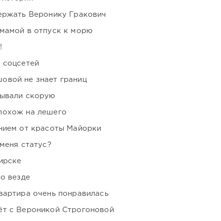
держать Веронику Гракович
мамой в отпуск к морю
!
 соцсетей
овой не знает границ
зывали скорую
похож на лешего
нием от красоты Майорки
 меня статус?
ирске
но везде
вартира очень понравилась
ёт с Вероникой Строгоновой