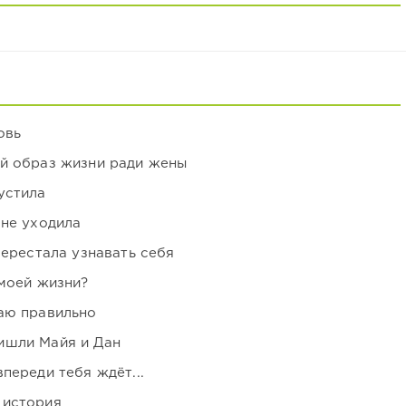
овь
ой образ жизни ради жены
устила
 не уходила
перестала узнавать себя
 моей жизни?
аю правильно
ишли Майя и Дан
переди тебя ждёт...
 история