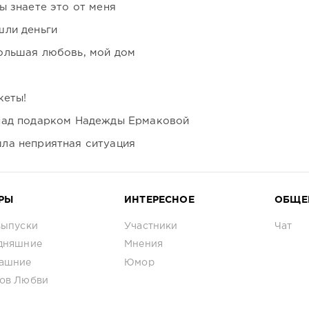
ы знаете это от меня
шли деньги
ольшая любовь, мой дом
кеты!
над подарком Надежды Ермаковой
ла неприятная ситуация
РЫ
ИНТЕРЕСНОЕ
ОБЩЕ
выпуски
Участники
Чат
дняшние
Мнения
ашние
Юмор
ов Любви