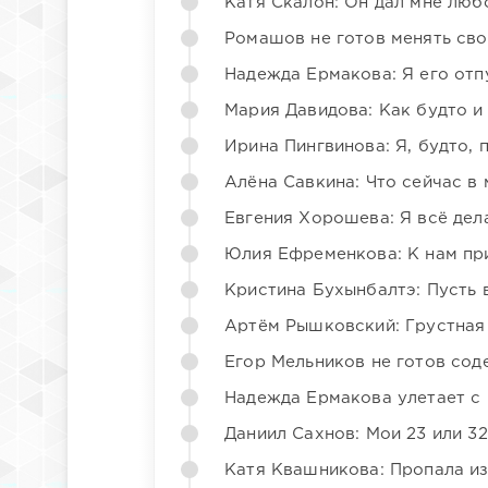
Катя Скалон: Он дал мне люб
Ромашов не готов менять св
Надежда Ермакова: Я его отп
Мария Давидова: Как будто и
Ирина Пингвинова: Я, будто, 
Алёна Савкина: Что сейчас в
Евгения Хорошева: Я всё дел
Юлия Ефременкова: К нам пр
Кристина Бухынбалтэ: Пусть в
Артём Рышковский: Грустная
Егор Мельников не готов со
Надежда Ермакова улетает с 
Даниил Сахнов: Мои 23 или 32
Катя Квашникова: Пропала из