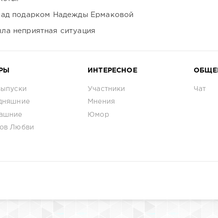
над подарком Надежды Ермаковой
ла неприятная ситуация
РЫ
ИНТЕРЕСНОЕ
ОБЩЕ
выпуски
Участники
Чат
дняшние
Мнения
ашние
Юмор
ов Любви