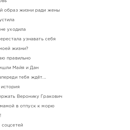
овь
ой образ жизни ради жены
устила
 не уходила
перестала узнавать себя
 моей жизни?
аю правильно
ишли Майя и Дан
переди тебя ждёт...
 история
держать Веронику Гракович
мамой в отпуск к морю
!
 соцсетей