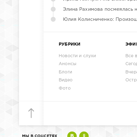
Элина Рахимова посмеялась 
Юлия Колисниченко: Произош
РУБРИКИ
ЭФИ
Новости и слухи
Все 
Анонсы
Сего
Блоги
Вчер
Видео
Остр
Фото
МЫ В СОЦСЕТЯХ