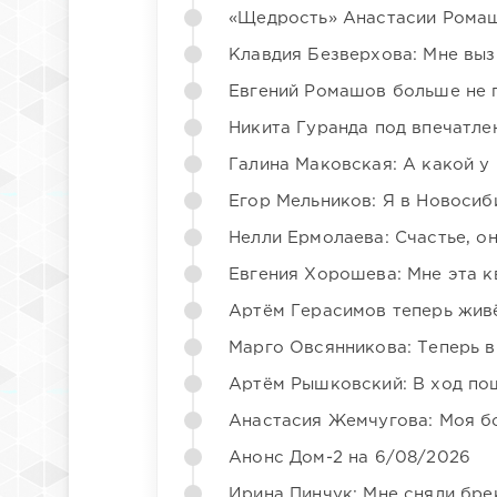
«Щедрость» Анастасии Ромаш
Клавдия Безверхова: Мне вы
Евгений Ромашов больше не 
Никита Гуранда под впечатле
Галина Маковская: А какой у
Егор Мельников: Я в Новосиб
Нелли Ермолаева: Счастье, о
Евгения Хорошева: Мне эта к
Артём Герасимов теперь жив
Марго Овсянникова: Теперь в
Артём Рышковский: В ход по
Анастасия Жемчугова: Моя б
Анонс Дом-2 на 6/08/2026
Ирина Пинчук: Мне сняли бре