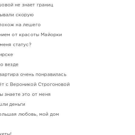
овой не знает границ
зывали скорую
похож на лешего
нием от красоты Майорки
 меня статус?
ирске
но везде
вартира очень понравилась
ёт с Вероникой Строгоновой
ы знаете это от меня
шли деньги
ольшая любовь, мой дом
кеты!