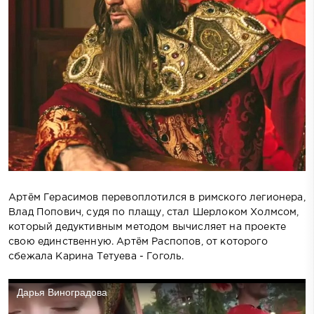
Артём Герасимов перевоплотился в римского легионера,
Влад Попович, судя по плащу, стал Шерлоком Холмсом,
который дедуктивным методом вычисляет на проекте
свою единственную. Артём Распопов, от которого
сбежала Карина Тетуева - Гоголь.