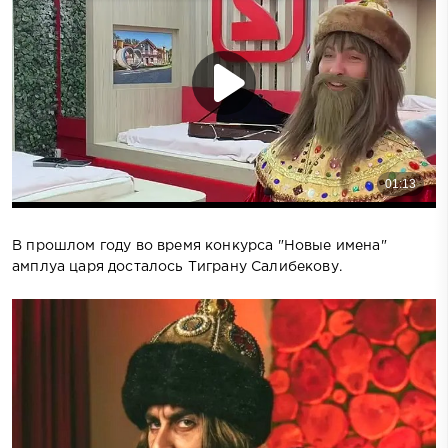
В прошлом году во время конкурса "Новые имена"
амплуа царя досталось Тиграну Салибекову.