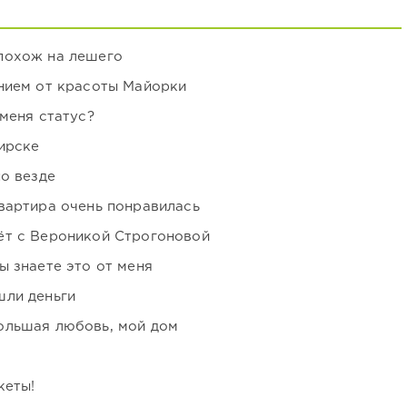
похож на лешего
нием от красоты Майорки
 меня статус?
ирске
но везде
вартира очень понравилась
ёт с Вероникой Строгоновой
ы знаете это от меня
шли деньги
ольшая любовь, мой дом
кеты!