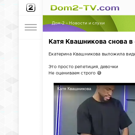
Дом-2
»
Новости и слухи
Катя Квашникова снова в
Екатерина Квашникова выложила виде
Это просто репетиция, девочки
Не оцениваем строго 😅