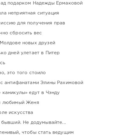
над подарком Надежды Ермаковой
ла неприятная ситуация
иссию для получения прав
чно сбросить вес
 Молдове новых друзей
ко дней улетает в Питер
сь
о, это того стоило
 с антифанатами Элины Рахимовой
 каникулы» едут в Чэнду
я любимый Женя
оле искусства
 бывший. Не додумывайте...
ленивый, чтобы стать ведущим