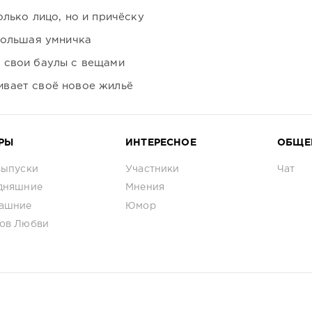
лько лицо, но и причёску
большая умничка
 свои баулы с вещами
вает своё новое жильё
РЫ
ИНТЕРЕСНОЕ
ОБЩЕ
выпуски
Участники
Чат
дняшние
Мнения
ашние
Юмор
ов Любви