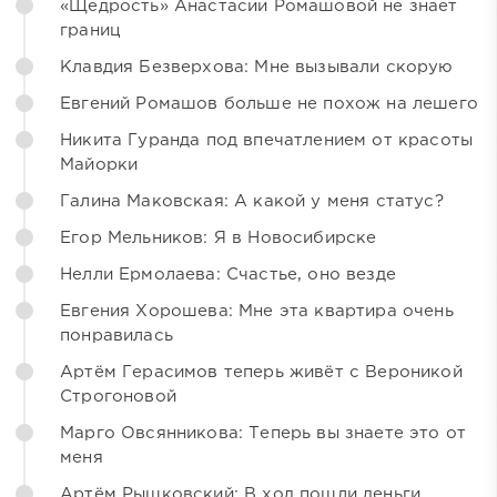
«Щедрость» Анастасии Ромашовой не знает
границ
Клавдия Безверхова: Мне вызывали скорую
Евгений Ромашов больше не похож на лешего
Никита Гуранда под впечатлением от красоты
Майорки
Галина Маковская: А какой у меня статус?
Егор Мельников: Я в Новосибирске
Нелли Ермолаева: Счастье, оно везде
Евгения Хорошева: Мне эта квартира очень
понравилась
Артём Герасимов теперь живёт с Вероникой
Строгоновой
Марго Овсянникова: Теперь вы знаете это от
меня
Артём Рышковский: В ход пошли деньги