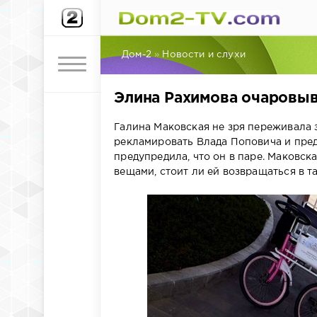
Дом-2
»
Новости и слухи
Элина Рахимова очаровыв
Галина Маковская не зря переживала з
рекламировать Влада Поповича и пред
предупредила, что он в паре. Маковск
вещами, стоит ли ей возвращаться в т