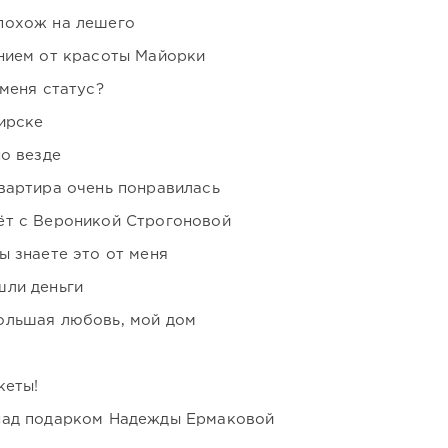
похож на лешего
нием от красоты Майорки
 меня статус?
ирске
но везде
вартира очень понравилась
ёт с Вероникой Строгоновой
ы знаете это от меня
шли деньги
ольшая любовь, мой дом
кеты!
над подарком Надежды Ермаковой