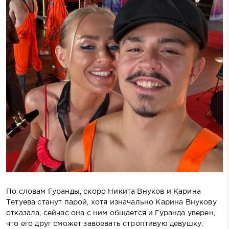
По словам Гуранды, скоро Никита Внуков и Карина
Тетуева станут парой, хотя изначально Карина Внукову
отказала, сейчас она с ним общается и Гуранда уверен,
что его друг сможет завоевать строптивую девушку.