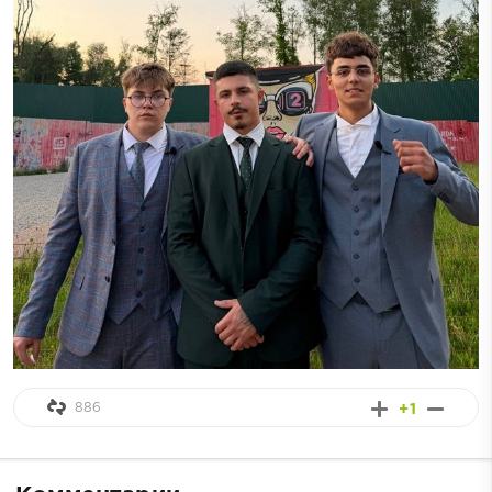
886
+1