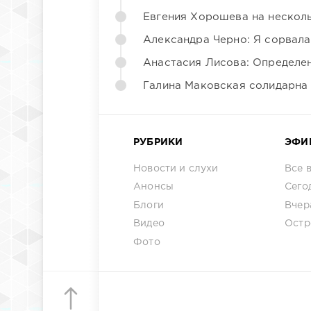
Евгения Хорошева на несколь
Александра Черно: Я сорвала
Анастасия Лисова: Определен
Галина Маковская солидарна
РУБРИКИ
ЭФИ
Новости и слухи
Все 
Анонсы
Сего
Блоги
Вчер
Видео
Остр
Фото