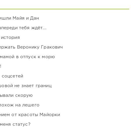
ишли Майя и Дан
переди тебя ждёт...
 история
держать Веронику Гракович
мамой в отпуск к морю
!
 соцсетей
овой не знает границ
зывали скорую
похож на лешего
нием от красоты Майорки
 меня статус?