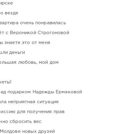
ирске
но везде
вартира очень понравилась
ёт с Вероникой Строгоновой
ы знаете это от меня
шли деньги
ольшая любовь, мой дом
кеты!
над подарком Надежды Ермаковой
ла неприятная ситуация
иссию для получения прав
чно сбросить вес
 Молдове новых друзей