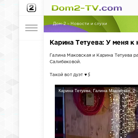
Дом-2
»
Новости и слухи
Карина Тетуева: У меня к
Галина Маковская и Карина Тетуева 
Салибековой.
Такой вот дуэт ♥️🖇️