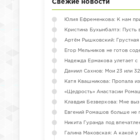
Свежие новости
Юлия Ефременкова: К нам пр
Кристина Бухынбалтэ: Пусть в
Артём Рышковский: Грустная
Егор Мельников не готов со
Надежда Ермакова улетает с 
Даниил Сахнов: Мои 23 или 32
Катя Квашникова: Пропала из
«Щедрость» Анастасии Ромаш
Клавдия Безверхова: Мне вы
Евгений Ромашов больше не 
Никита Гуранда под впечатле
Галина Маковская: А какой у