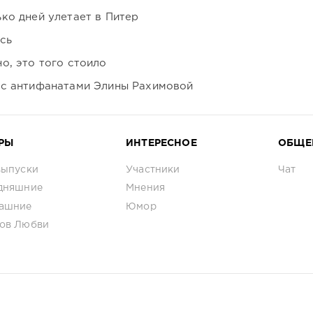
ко дней улетает в Питер
сь
о, это того стоило
 с антифанатами Элины Рахимовой
РЫ
ИНТЕРЕСНОЕ
ОБЩЕ
выпуски
Участники
Чат
дняшние
Мнения
ашние
Юмор
ов Любви