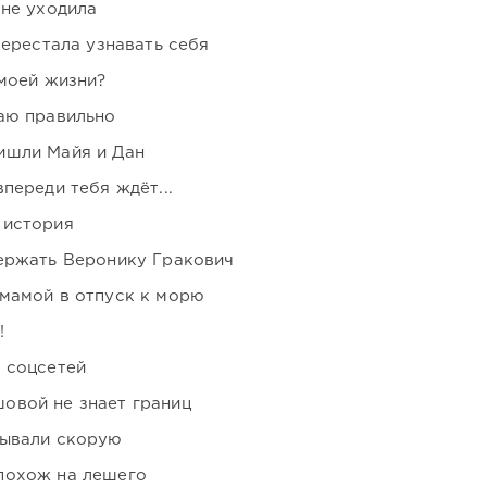
 не уходила
перестала узнавать себя
 моей жизни?
аю правильно
ишли Майя и Дан
переди тебя ждёт...
 история
держать Веронику Гракович
мамой в отпуск к морю
!
 соцсетей
овой не знает границ
зывали скорую
похож на лешего