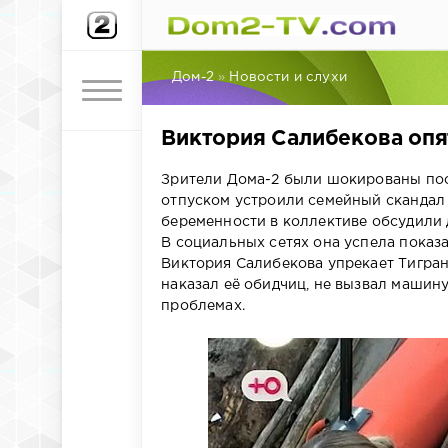
Дом-2
»
Новости и слухи
Виктория Салибекова оп
Зрители Дома-2 были шокированы пос
отпуском устроили семейный скандал и
беременности в коллективе обсудили д
В социальных сетях она успела показ
Виктория Салибекова упрекает Тиграна
наказал её обидчиц, не вызвал машину
проблемах.