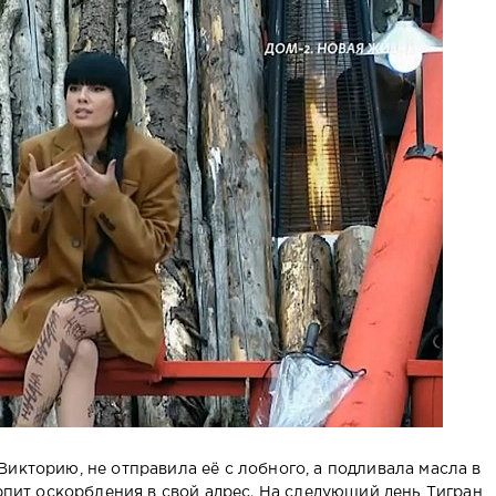
икторию, не отправила её с лобного, а подливала масла в
ерпит оскорбления в свой адрес. На следующий день Тигран