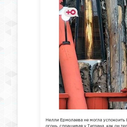
Нелли Ермолаева не могла успокоить В
огонь, спрашивая у Тиграна, как он т