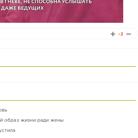
-2
овь
ой образ жизни ради жены
устила