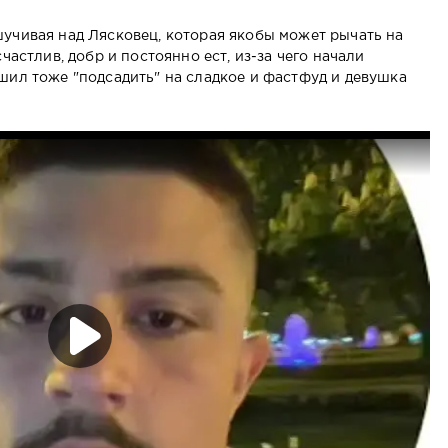
учивая над Лясковец, которая якобы может рычать на
частлив, добр и постоянно ест, из-за чего начали
шил тоже "подсадить" на сладкое и фастфуд и девушка