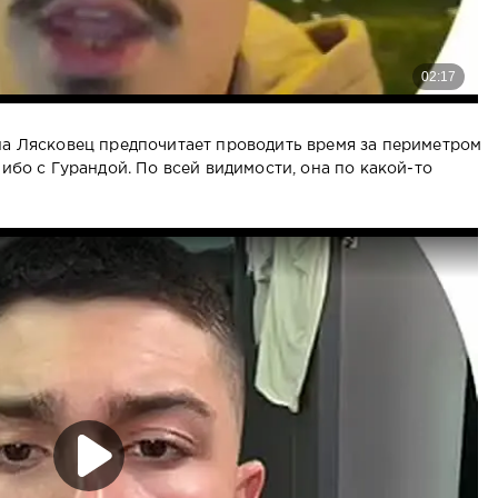
на Лясковец предпочитает проводить время за периметром
либо с Гурандой. По всей видимости, она по какой-то