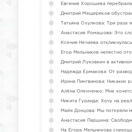
Евгения Хорошева перебрала
Дмитрий Мещеряков обустраи
Татьяна Охулкова: Три раза 
Анастасия Ромашова: Это сл
Ксения Нечаева откликнулас
Егор Мельников нелестно от
Дмитрий Луковкин в активно
Надежда Ермакова: От развода
Ирина Пингвинова: Никаких р
Алёна Опенченко: Мне хочетс
Никита Гуранда: Хочу на реа
Майя Донцова: Мы потеряли 
Анастасия Паршина: Свободн
На Егора Мельникова снизош