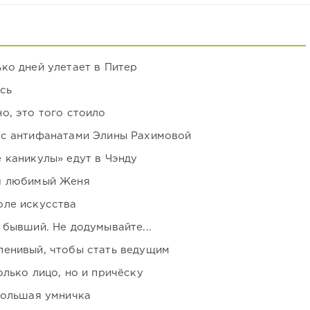
ко дней улетает в Питер
сь
о, это того стоило
 с антифанатами Элины Рахимовой
 каникулы» едут в Чэнду
я любимый Женя
оле искусства
 бывший. Не додумывайте...
ленивый, чтобы стать ведущим
лько лицо, но и причёску
большая умничка