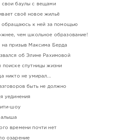
 свои баулы с вещами
вает своё новое жильё
я обращаюсь к ней за помощью
ожнее, чем школьное образование!
ь на призыв Максима Берда
озвался об Элине Рахимовой
м поиске спутницы жизни
 никто не умирал...
азговоров быть не должно
я уединения
лити-шоу
малыша
ого времени почти нет
ло озарение