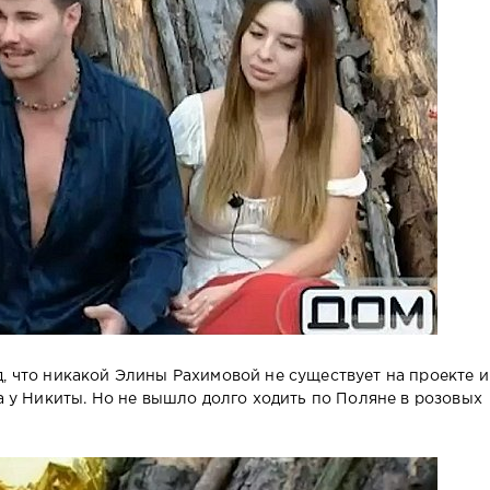
д, что никакой Элины Рахимовой не существует на проекте и
ка у Никиты. Но не вышло долго ходить по Поляне в розовых