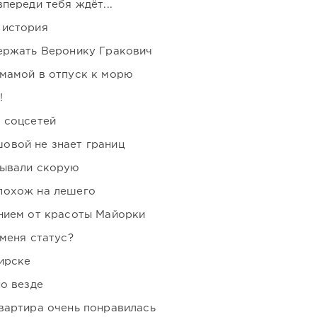
переди тебя ждёт...
 история
держать Веронику Гракович
мамой в отпуск к морю
!
 соцсетей
овой не знает границ
зывали скорую
похож на лешего
нием от красоты Майорки
 меня статус?
ирске
но везде
вартира очень понравилась