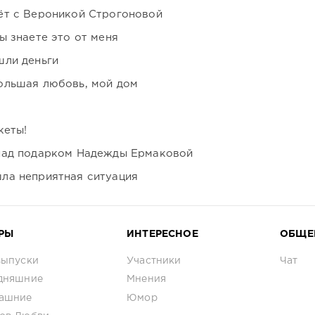
ёт с Вероникой Строгоновой
ы знаете это от меня
шли деньги
ольшая любовь, мой дом
кеты!
над подарком Надежды Ермаковой
ла неприятная ситуация
РЫ
ИНТЕРЕСНОЕ
ОБЩЕ
выпуски
Участники
Чат
дняшние
Мнения
ашние
Юмор