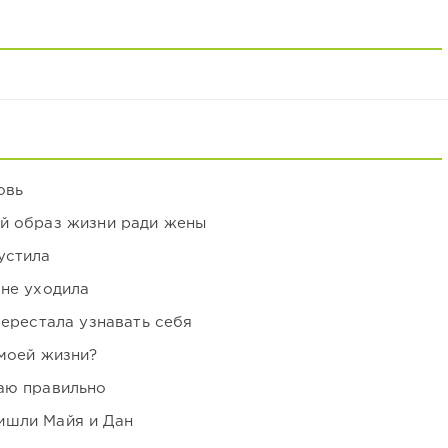
овь
ой образ жизни ради жены
устила
 не уходила
перестала узнавать себя
 моей жизни?
аю правильно
ишли Майя и Дан