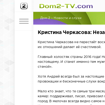
Дом-2
»
Новости и слухи
Кристина Черкасова: Неза
Кристина Черкасова не перестаёт во
их отношений делает её счастливой.
Главный холостяк страны 2016 года! Н
настоящему. И станет именно тем мужч
стеной».
⠀
Хотя Андрей всегда был за настоящие
провокации и бесконечные слухи вокр
⠀
Мало кто знает, что те самые три меся
камер: поддерживал, писал, привозил
город. В мелочах всегда видно самое 