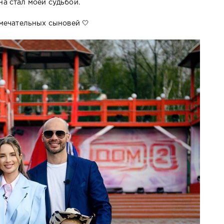
на стал моей судьбой.
амечательных сыновей 🤍