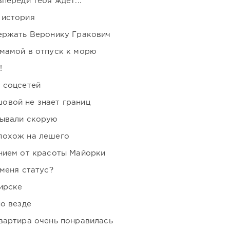
переди тебя ждёт...
 история
держать Веронику Гракович
мамой в отпуск к морю
!
 соцсетей
овой не знает границ
зывали скорую
похож на лешего
нием от красоты Майорки
 меня статус?
ирске
но везде
вартира очень понравилась