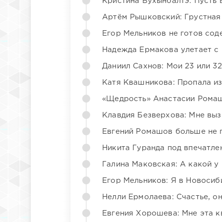
Кристина Бухынбалтэ: Пусть в
Артём Рышковский: Грустная
Егор Мельников не готов со
Надежда Ермакова улетает с 
Даниил Сахнов: Мои 23 или 32
Катя Квашникова: Пропала из
«Щедрость» Анастасии Ромаш
Клавдия Безверхова: Мне вы
Евгений Ромашов больше не 
Никита Гуранда под впечатле
Галина Маковская: А какой у
Егор Мельников: Я в Новосиб
Нелли Ермолаева: Счастье, о
Евгения Хорошева: Мне эта к