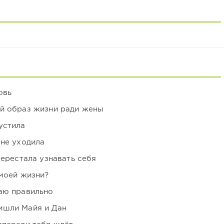
овь
ой образ жизни ради жены
устила
 не уходила
перестала узнавать себя
 моей жизни?
аю правильно
ишли Майя и Дан