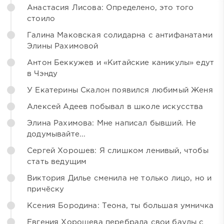
Анастасия Лисова: Определено, это того
стоило
Галина Маковская солидарна с антифанатами
Элины Рахимовой
Антон Беккужев и «Китайские каникулы» едут
в Чэнду
У Екатерины Скалон появился любимый Женя
Алексей Адеев побывал в школе искусства
Элина Рахимова: Мне написал бывший. Не
додумывайте...
Сергей Хорошев: Я слишком ленивый, чтобы
стать ведущим
Виктория Дилье сменила не только лицо, но и
причёску
Ксения Бородина: Теона, ты большая умничка
Евгения Хорошева перебрала свои баулы с