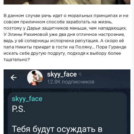
В данном случае речь идет о моральных принципах и не
совсем приличном способе заработать на жизнь,
поэтому у Дарьи защитников меньше, чем нападающих.
У Элины Рахимовой уже два дня отличное настроение,
ведь у её соперницы испорчена репутация. А скоро её
папа Никиты приедет в гости на Поляну... Пора Гуранде
искать себе другую подругу, подходя к выбору более
тщательно?