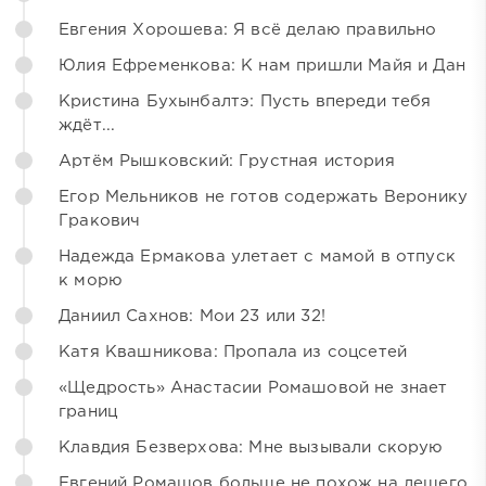
Евгения Хорошева: Я всё делаю правильно
Юлия Ефременкова: К нам пришли Майя и Дан
Кристина Бухынбалтэ: Пусть впереди тебя
ждёт...
Артём Рышковский: Грустная история
Егор Мельников не готов содержать Веронику
Гракович
Надежда Ермакова улетает с мамой в отпуск
к морю
Даниил Сахнов: Мои 23 или 32!
Катя Квашникова: Пропала из соцсетей
«Щедрость» Анастасии Ромашовой не знает
границ
Клавдия Безверхова: Мне вызывали скорую
Евгений Ромашов больше не похож на лешего