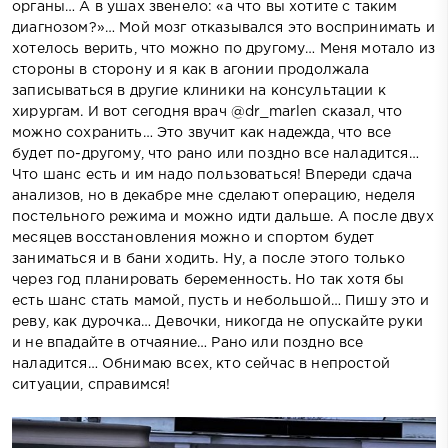
органы… А в ушах звенело: «а что вы хотите с таким
диагнозом?»… Мой мозг отказывался это воспринимать и
хотелось верить, что можно по другому… Меня мотало из
стороны в сторону и я как в агонии продолжала
записываться в другие клиники на консультации к
хирургам. И вот сегодня врач @dr_marlen сказал, что
можно сохранить… Это звучит как надежда, что все
будет по-другому, что рано или поздно все наладится…
Что шанс есть и им надо пользоваться! Впереди сдача
анализов, но в декабре мне сделают операцию, неделя
постельного режима и можно идти дальше. А после двух
месяцев восстановления можно и спортом будет
заниматься и в бани ходить. Ну, а после этого только
через год планировать беременность. Но так хотя бы
есть шанс стать мамой, пусть и небольшой… Пишу это и
реву, как дурочка… Девочки, никогда не опускайте руки
и не впадайте в отчаяние… Рано или поздно все
наладится… Обнимаю всех, кто сейчас в непростой
ситуации, справимся!