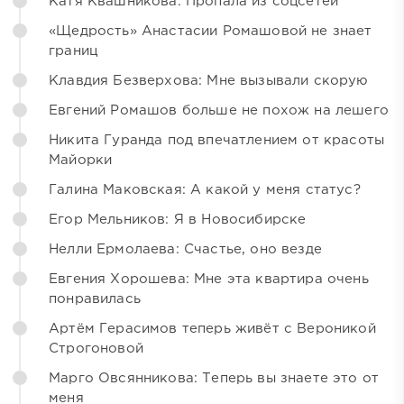
Катя Квашникова: Пропала из соцсетей
«Щедрость» Анастасии Ромашовой не знает
границ
Клавдия Безверхова: Мне вызывали скорую
Евгений Ромашов больше не похож на лешего
Никита Гуранда под впечатлением от красоты
Майорки
Галина Маковская: А какой у меня статус?
Егор Мельников: Я в Новосибирске
Нелли Ермолаева: Счастье, оно везде
Евгения Хорошева: Мне эта квартира очень
понравилась
Артём Герасимов теперь живёт с Вероникой
Строгоновой
Марго Овсянникова: Теперь вы знаете это от
меня