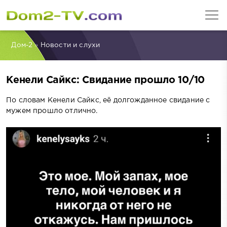
Дом-2
»
Новости и слухи
Кенели Сайкс: Свидание прошло 10/10
По словам Кенели Сайкс, её долгожданное свидание с
мужем прошло отлично.