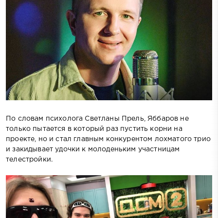
По словам психолога Светланы Прель, Яббаров не
только пытается в который раз пустить корни на
проекте, но и стал главным конкурентом лохматого трио
и закидывает удочки к молоденьким участницам
телестройки.