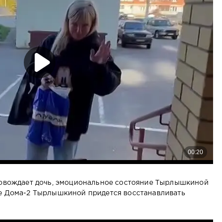
провождает дочь, эмоциональное состояние Тырлышкиной
ле Дома-2 Тырлышкиной придется восстанавливать