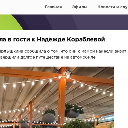
Главная
Эфиры
Новости и слу
а в гости к Надежде Кораблевой
рлышкина сообщила о том, что они с мамой нанесли визит
овершили долгое путешествие на автомобиле.