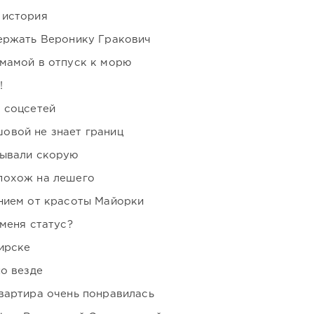
 история
держать Веронику Гракович
мамой в отпуск к морю
!
 соцсетей
овой не знает границ
зывали скорую
похож на лешего
нием от красоты Майорки
 меня статус?
ирске
но везде
вартира очень понравилась