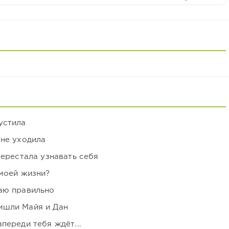
устила
 не уходила
перестала узнавать себя
 моей жизни?
аю правильно
ишли Майя и Дан
переди тебя ждёт...