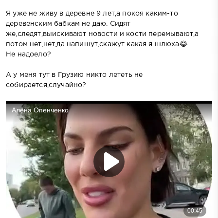
Я уже не живу в деревне 9 лет,а покоя каким-то
деревенским бабкам не даю. Сидят
же,следят,выискивают новости и кости перемывают,а
потом нет,нет,да напишут,скажут какая я шлюха😂
Не надоело?
А у меня тут в Грузию никто лететь не
собирается,случайно?