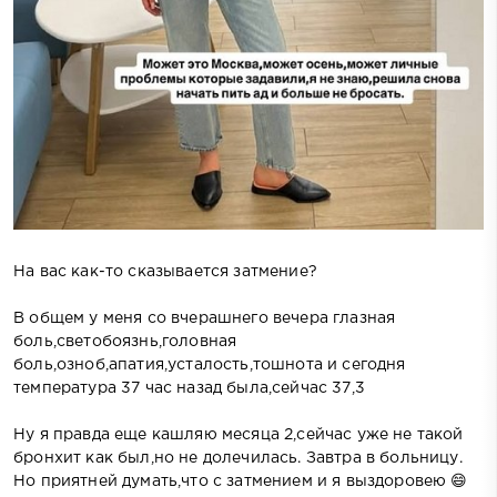
На вас как-то сказывается затмение?
В общем у меня со вчерашнего вечера глазная
боль,светобоязнь,головная
боль,озноб,апатия,усталость,тошнота и сегодня
температура 37 час назад была,сейчас 37,3
Ну я правда еще кашляю месяца 2,сейчас уже не такой
бронхит как был,но не долечилась. Завтра в больницу.
Но приятней думать,что с затмением и я выздоровею 😄