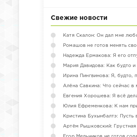
Свежие новости
Катя Скалон: Он дал мне люб
Ромашов не готов менять св
Надежда Ермакова: Я его отп
Мария Давидова: Как будто и
Ирина Пингвинова: Я, будто, 
Алёна Савкина: Что сейчас в
Евгения Хорошева: Я всё дел
Юлия Ефременкова: К нам пр
Кристина Бухынбалтэ: Пусть в
Артём Рышковский: Грустная
Егор Мельников не готов со