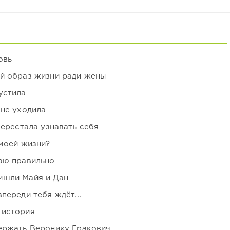
овь
ой образ жизни ради жены
устила
 не уходила
перестала узнавать себя
 моей жизни?
аю правильно
ишли Майя и Дан
переди тебя ждёт...
 история
держать Веронику Гракович