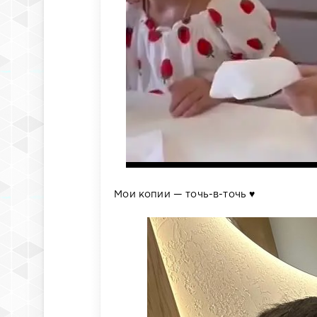
Мои копии — точь-в-точь ♥️