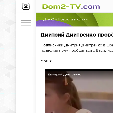
Дом-2
»
Новости и слухи
Дмитрий Дмитренко провё
Подписчики Дмитрия Дмитренко в шоке
позволила ему пообщаться с Василис
Мои ♥