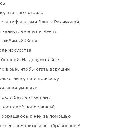
сь
о, это того стоило
 с антифанатами Элины Рахимовой
 каникулы» едут в Чэнду
я любимый Женя
оле искусства
 бывший. Не додумывайте...
ленивый, чтобы стать ведущим
лько лицо, но и причёску
большая умничка
 свои баулы с вещами
вает своё новое жильё
я обращаюсь к ней за помощью
ожнее, чем школьное образование!