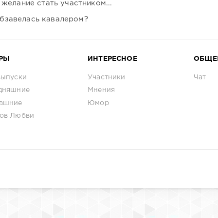
 желание стать участником...
бзавелась кавалером?
РЫ
ИНТЕРЕСНОЕ
ОБЩЕ
выпуски
Участники
Чат
дняшние
Мнения
ашние
Юмор
ов Любви