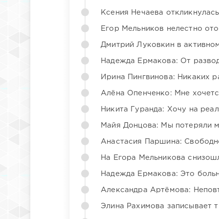
Ксения Нечаева откликнулас
Егор Мельников нелестно от
Дмитрий Луковкин в активно
Надежда Ермакова: От развода
Ирина Пингвинова: Никаких р
Алёна Опенченко: Мне хочетс
Никита Гуранда: Хочу на реа
Майя Донцова: Мы потеряли 
Анастасия Паршина: Свободн
На Егора Мельникова снизош
Надежда Ермакова: Это больн
Александра Артёмова: Непов
Элина Рахимова записывает т