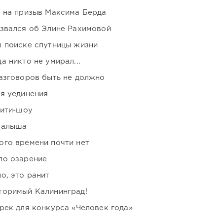
ь на призыв Максима Берда
озвался об Элине Рахимовой
м поиске спутницы жизни
 никто не умирал...
азговоров быть не должно
я уединения
лити-шоу
малыша
ого времени почти нет
ло озарение
о, это ранит
торимый Калининград!
рек для конкурса «Человек года»