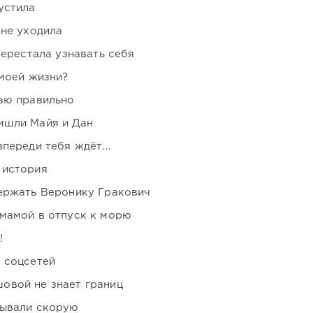
устила
 не уходила
перестала узнавать себя
 моей жизни?
аю правильно
ишли Майя и Дан
переди тебя ждёт...
 история
держать Веронику Гракович
мамой в отпуск к морю
!
 соцсетей
овой не знает границ
зывали скорую