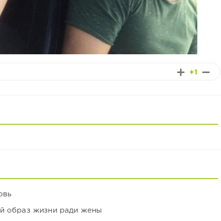
+1
овь
ой образ жизни ради жены