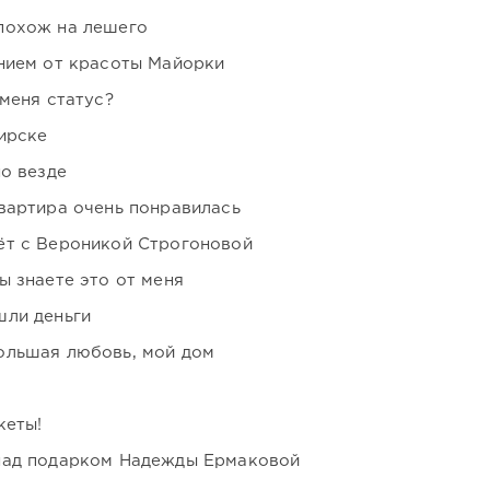
похож на лешего
нием от красоты Майорки
 меня статус?
ирске
но везде
вартира очень понравилась
ёт с Вероникой Строгоновой
ы знаете это от меня
шли деньги
ольшая любовь, мой дом
кеты!
над подарком Надежды Ермаковой