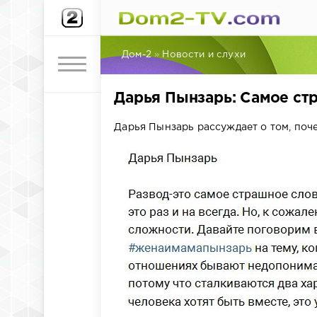
Дом-2
»
Новости и слухи
Дарья Пынзарь: Самое стр
Дарья Пынзарь рассуждает о том, поч