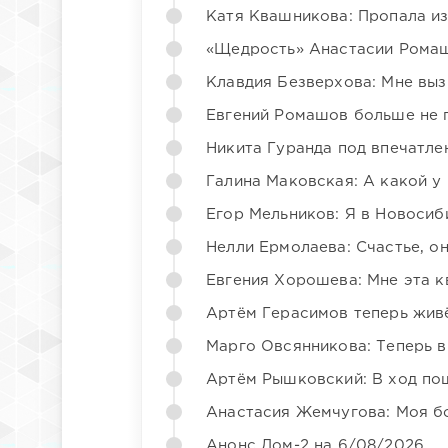
Катя Квашникова: Пропала из
«Щедрость» Анастасии Ромаш
Клавдия Безверхова: Мне вы
Евгений Ромашов больше не 
Никита Гуранда под впечатле
Галина Маковская: А какой у
Егор Мельников: Я в Новосиб
Нелли Ермолаева: Счастье, о
Евгения Хорошева: Мне эта к
Артём Герасимов теперь жив
Марго Овсянникова: Теперь в
Артём Рышковский: В ход по
Анастасия Жемчугова: Моя б
Анонс Дом-2 на 6/08/2026