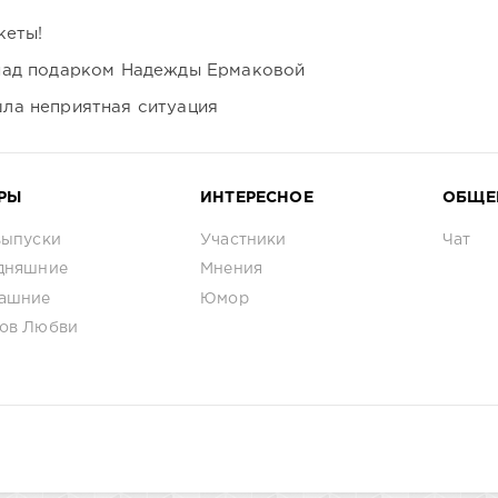
кеты!
над подарком Надежды Ермаковой
ла неприятная ситуация
РЫ
ИНТЕРЕСНОЕ
ОБЩЕ
выпуски
Участники
Чат
дняшние
Мнения
ашние
Юмор
ов Любви