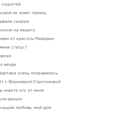
 соцсетей
овой не знает границ
зывали скорую
похож на лешего
нием от красоты Майорки
 меня статус?
ирске
но везде
вартира очень понравилась
ёт с Вероникой Строгоновой
ы знаете это от меня
шли деньги
ольшая любовь, мой дом