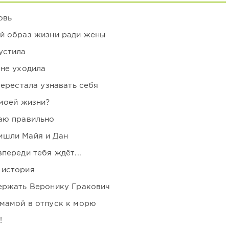
овь
ой образ жизни ради жены
устила
 не уходила
перестала узнавать себя
 моей жизни?
аю правильно
ишли Майя и Дан
переди тебя ждёт...
 история
держать Веронику Гракович
мамой в отпуск к морю
!