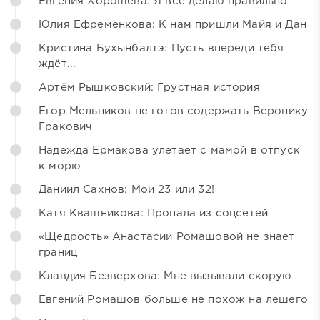
Евгения Хорошева: Я всё делаю правильно
Юлия Ефременкова: К нам пришли Майя и Дан
Кристина Бухынбалтэ: Пусть впереди тебя
ждёт...
Артём Рышковский: Грустная история
Егор Мельников не готов содержать Веронику
Гракович
Надежда Ермакова улетает с мамой в отпуск
к морю
Даниил Сахнов: Мои 23 или 32!
Катя Квашникова: Пропала из соцсетей
«Щедрость» Анастасии Ромашовой не знает
границ
Клавдия Безверхова: Мне вызывали скорую
Евгений Ромашов больше не похож на лешего