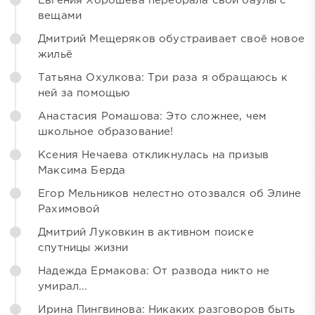
Евгения Хорошева перебрала свои баулы с
вещами
Дмитрий Мещеряков обустраивает своё новое
жильё
Татьяна Охулкова: Три раза я обращаюсь к
ней за помощью
Анастасия Ромашова: Это сложнее, чем
школьное образование!
Ксения Нечаева откликнулась на призыв
Максима Берда
Егор Мельников нелестно отозвался об Элине
Рахимовой
Дмитрий Луковкин в активном поиске
спутницы жизни
Надежда Ермакова: От развода никто не
умирал...
Ирина Пингвинова: Никаких разговоров быть